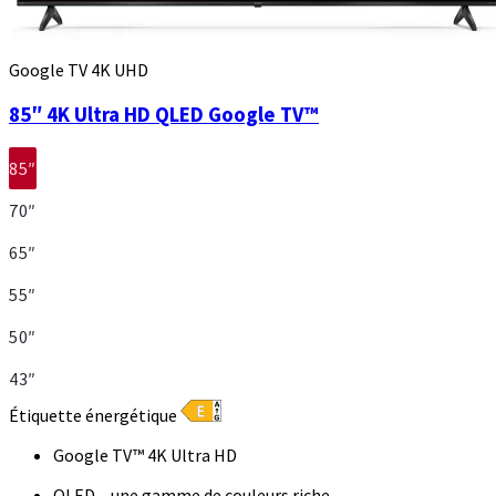
Google TV 4K UHD
85″ 4K Ultra HD QLED Google TV™
85″
70″
65″
55″
50″
43″
Étiquette énergétique
Google TV™ 4K Ultra HD
QLED – une gamme de couleurs riche