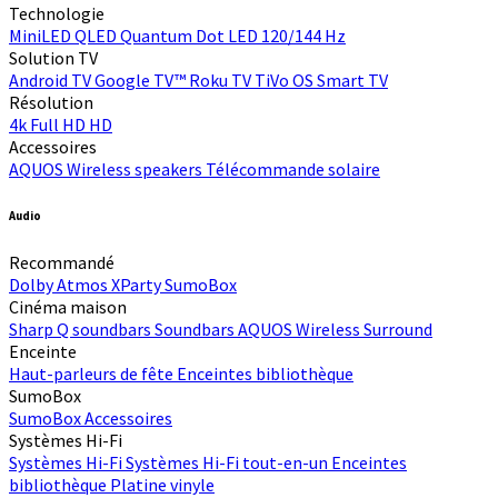
Technologie
MiniLED
QLED Quantum Dot
LED
120/144 Hz
Solution TV
Android TV
Google TV™
Roku TV
TiVo OS
Smart TV
Résolution
4k
Full HD
HD
Accessoires
AQUOS Wireless speakers
Télécommande solaire
Audio
Recommandé
Dolby Atmos
XParty
SumoBox
Cinéma maison
Sharp Q soundbars
Soundbars
AQUOS Wireless Surround
Enceinte
Haut-parleurs de fête
Enceintes bibliothèque
SumoBox
SumoBox
Accessoires
Systèmes Hi-Fi
Systèmes Hi-Fi
Systèmes Hi-Fi tout-en-un
Enceintes
bibliothèque
Platine vinyle