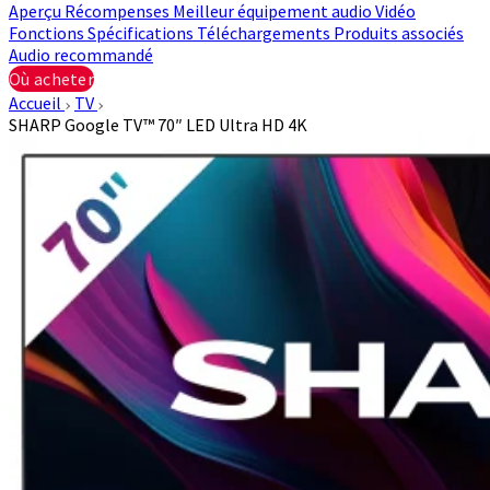
Aperçu
Récompenses
Meilleur équipement audio
Vidéo
Fonctions
Spécifications
Téléchargements
Produits associés
Audio recommandé
Où acheter
Accueil
TV
SHARP Google TV™ 70″ LED Ultra HD 4K