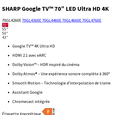
SHARP Google TV™ 70″ LED Ultra HD 4K
70GL4260E
70GL4360E
70GL4460E
70GL4660E
70GL4760E
70″
55″
50″
43″
Google TV™ 4K Ultra HD
HDMI 2.1 avec eARC
Dolby Vision™ – HDR inspiré du cinéma
Dolby Atmos® – Une expérience sonore complète à 360°
Smooth Motion – Technologie d’interpolation de trame
Assistant Google
Chromecast intégrée
Étiquette énergétique