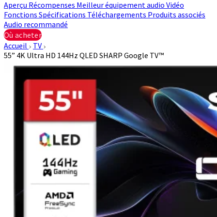
Aperçu
Récompenses
Meilleur équipement audio
Vidéo
Fonctions
Spécifications
Téléchargements
Produits associés
Audio recommandé
Où acheter
Accueil
TV
55” 4K Ultra HD 144Hz QLED SHARP Google TV™