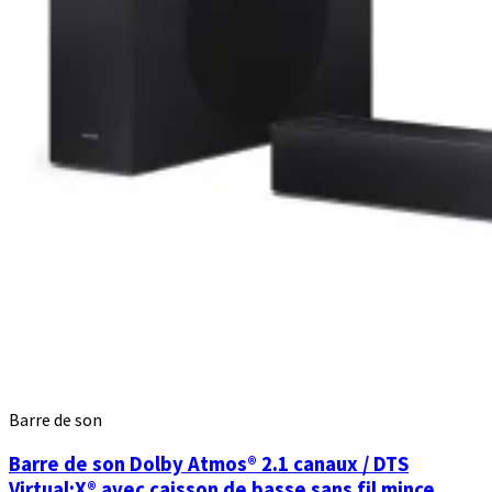
Barre de son
Barre de son Dolby Atmos® 2.1 canaux / DTS
Virtual:X® avec caisson de basse sans fil mince