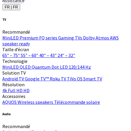
Assistance
FR | FR
TV
Recommandé
MiniLED
Premium FQ series
Gaming TVs
Dolby Atmos
AWS
speaker ready
Taille d’écran
65″ – 75″
55″ – 60″
40″ – 43″
24″ – 32″
Technologie
MiniLED
QLED Quantum Dot
LED
120/144 Hz
Solution TV
Android TV
Google TV™
Roku TV
TiVo OS
Smart TV
Résolution
4k
Full HD
HD
Accessoires
AQUOS Wireless speakers
Télécommande solaire
Audio
Recommandé