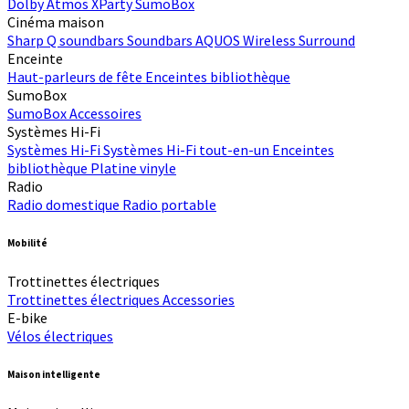
Dolby Atmos
XParty
SumoBox
Cinéma maison
Sharp Q soundbars
Soundbars
AQUOS Wireless Surround
Enceinte
Haut-parleurs de fête
Enceintes bibliothèque
SumoBox
SumoBox
Accessoires
Systèmes Hi-Fi
Systèmes Hi-Fi
Systèmes Hi-Fi tout-en-un
Enceintes
bibliothèque
Platine vinyle
Radio
Radio domestique
Radio portable
Mobilité
Trottinettes électriques
Trottinettes électriques
Accessories
E-bike
Vélos électriques
Maison intelligente