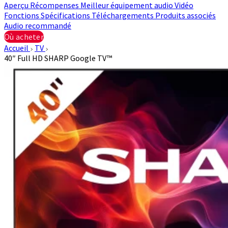
Aperçu
Récompenses
Meilleur équipement audio
Vidéo
Fonctions
Spécifications
Téléchargements
Produits associés
Audio recommandé
Où acheter
Accueil
TV
40″ Full HD SHARP Google TV™