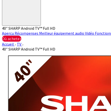
40″ SHARP Android TV™ Full HD
Aperçu
Récompenses
Meilleur équipement audio
Vidéo
Fonction
Où acheter
Accueil
TV
40″ SHARP Android TV™ Full HD