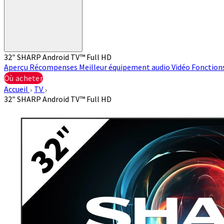
32″ SHARP Android TV™ Full HD
Aperçu
Récompenses
Meilleur équipement audio
Vidéo
Fonction
Où acheter
Accueil
TV
32″ SHARP Android TV™ Full HD