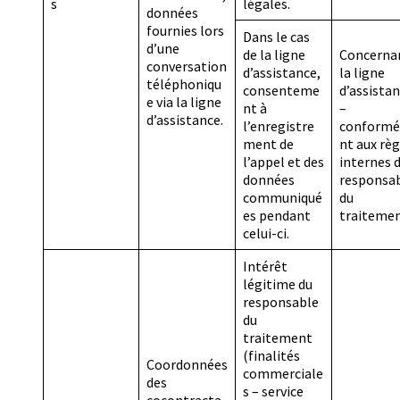
s
légales.
données
fournies lors
Dans le cas
d’une
de la ligne
Concerna
conversation
d’assistance,
la ligne
téléphoniqu
consenteme
d’assista
e via la ligne
nt à
–
d’assistance.
l’enregistre
conform
ment de
nt aux règ
l’appel et des
internes 
données
responsa
communiqué
du
es pendant
traitemen
celui-ci.
Intérêt
légitime du
responsable
du
traitement
(finalités
Coordonnées
commerciale
des
s – service
cocontracta