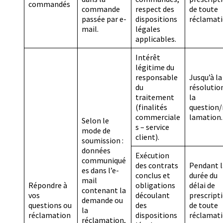
commandés
commande
respect des
de toute
passée par e-
dispositions
réclamati
mail.
légales
applicables.
Intérêt
légitime du
responsable
Jusqu’à la
du
résolutio
traitement
la
(finalités
question/
commerciale
lamation.
Selon le
s – service
mode de
client).
soumission :
données
Exécution
communiqué
des contrats
Pendant l
es dans l’e-
conclus et
durée du
mail
Répondre à
obligations
délai de
contenant la
vos
découlant
prescript
demande ou
questions ou
des
de toute
la
réclamation
dispositions
réclamati
réclamation,