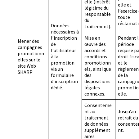
elle (intérêt
elle et
légitime du
l’exercice
responsable
toute
du
réclamati
Données
traitement).
nécessaires à
l’inscription
Mise en
Pendant l
Mener des
de
œuvre des
période
campagnes
l’utilisateur
accords et
requise pa
promotionn
à la
conditions
droit fisca
elles sur le
promotion
promotionn
et le
site Web
via un
els, ainsi que
règlemen
SHARP
formulaire
des
de la
d’inscription
dispositions
campagn
dédié.
légales
promotio
connexes.
elle.
Consenteme
nt au
Jusqu’au
traitement
retrait du
de données
consent
supplément
nt.
aires.