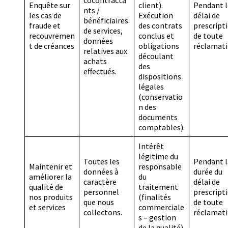
Enquête sur
client).
Pendant l
nts /
les cas de
Exécution
délai de
bénéficiaires
fraude et
des contrats
prescript
de services,
recouvremen
conclus et
de toute
données
t de créances
obligations
réclamati
relatives aux
découlant
achats
des
effectués.
dispositions
légales
(conservatio
n des
documents
comptables).
Intérêt
légitime du
Toutes les
Pendant l
Maintenir et
responsable
données à
durée du
améliorer la
du
caractère
délai de
qualité de
traitement
personnel
prescript
nos produits
(finalités
que nous
de toute
et services
commerciale
collectons.
réclamati
s – gestion
de la qualité).