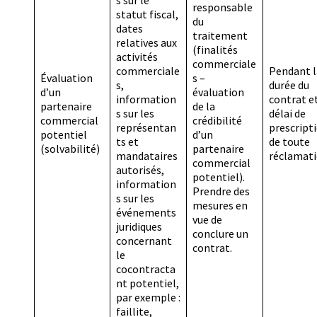
responsable
statut fiscal,
du
dates
traitement
relatives aux
(finalités
activités
commerciale
commerciale
Pendant l
Évaluation
s –
s,
durée du
d’un
évaluation
information
contrat et
partenaire
de la
s sur les
délai de
commercial
crédibilité
représentan
prescript
potentiel
d’un
ts et
de toute
(solvabilité)
partenaire
mandataires
réclamati
commercial
autorisés,
potentiel).
information
Prendre des
s sur les
mesures en
événements
vue de
juridiques
conclure un
concernant
contrat.
le
cocontracta
nt potentiel,
par exemple :
faillite,