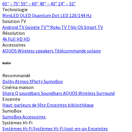
65″ – 75″
55″ – 60″
40″ – 43″
24″ – 32″
Technologie
MiniLED
QLED Quantum Dot
LED
120/144 Hz
Solution TV
Android TV
Google TV™
Roku TV
TiVo OS
Smart TV
Résolution
4k
Full HD
HD
Accessoires
AQUOS Wireless speakers
Télécommande solaire
Audio
Recommandé
Dolby Atmos
XParty
SumoBox
Cinéma maison
Sharp Q soundbars
Soundbars
AQUOS Wireless Surround
Enceinte
Haut-parleurs de fête
Enceintes bibliothèque
SumoBox
SumoBox
Accessoires
Systèmes Hi-Fi
Systèmes Hi-Fi
Systèmes Hi-Fi tout-en-un
Enceintes