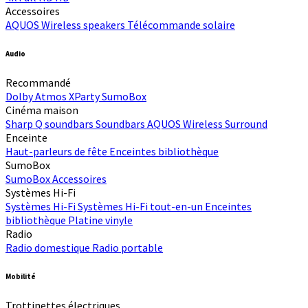
Accessoires
AQUOS Wireless speakers
Télécommande solaire
Audio
Recommandé
Dolby Atmos
XParty
SumoBox
Cinéma maison
Sharp Q soundbars
Soundbars
AQUOS Wireless Surround
Enceinte
Haut-parleurs de fête
Enceintes bibliothèque
SumoBox
SumoBox
Accessoires
Systèmes Hi-Fi
Systèmes Hi-Fi
Systèmes Hi-Fi tout-en-un
Enceintes
bibliothèque
Platine vinyle
Radio
Radio domestique
Radio portable
Mobilité
Trottinettes électriques