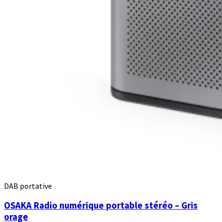
DAB portative
OSAKA Radio numérique portable stéréo – Gris
orage