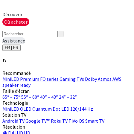
Découvrir
Où acheter
Assistance
FR | FR
TV
Recommandé
MiniLED
Premium FQ series
Gaming TVs
Dolby Atmos
AWS
speaker ready
Taille d’écran
65″ – 75″
55″ – 60″
40″ – 43″
24″ – 32″
Technologie
MiniLED
QLED Quantum Dot
LED
120/144 Hz
Solution TV
Android TV
Google TV™
Roku TV
TiVo OS
Smart TV
Résolution
4k
Full HD
HD