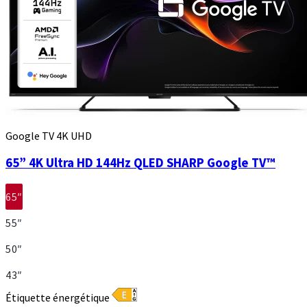
Google TV 4K UHD
65” 4K Ultra HD 144Hz QLED SHARP Google TV™
65″
55″
50″
43″
Étiquette énergétique